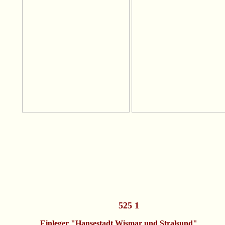
525 1
Einleger
"Hansestadt Wismar und Stralsund"